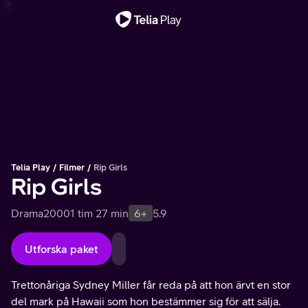
Viktigt meddelande
Telia Play
Filmer
Rip Girls
Rip Girls
Drama
2000
1 tim 27 min
6+
5.9
Utforska paket
Trettonåriga Sydney Miller får reda på att hon ärvt en stor
del mark på Hawaii som hon bestämmer sig för att sälja.