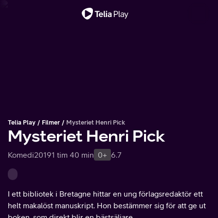
Viktigt meddelande
Telia Play
Filmer
Mysteriet Henri Pick
Mysteriet Henri Pick
Komedi
2019
1 tim 40 min
0+
6.7
I ett bibliotek i Bretagne hittar en ung förlagsredaktör ett
helt makalöst manuskript. Hon bestämmer sig för att ge ut
boken, som direkt blir en bästsäljare.