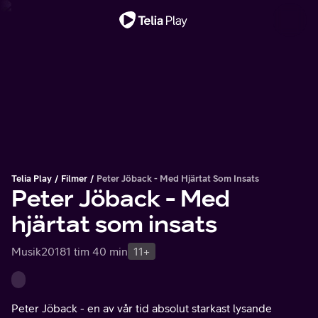
Viktigt meddelande
Telia Play
Filmer
Peter Jöback - Med Hjärtat Som Insats
Peter Jöback - Med
hjärtat som insats
Musik
2018
1 tim 40 min
11+
Peter Jöback - en av vår tid absolut starkast lysande