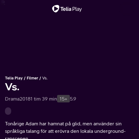
Viktigt meddelande
Telia Play
Filmer
Vs.
Vs.
Drama
2018
1 tim 39 min
15+
5.9
Tonårige Adam har hamnat på glid, men använder sin
språkliga talang för att erövra den lokala underground-
rapscenen.