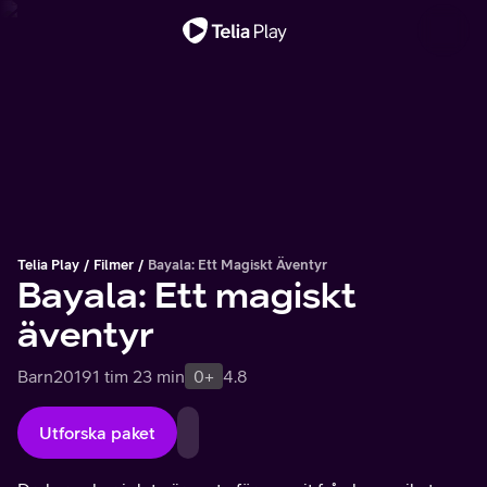
Viktigt meddelande
Telia Play
Filmer
Bayala: Ett Magiskt Äventyr
Bayala: Ett magiskt
äventyr
Barn
2019
1 tim 23 min
0+
4.8
Utforska paket