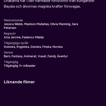
Drakarna har i det närmaste försvunnit från kungariket
Bayala och älvornas magiska krafter försvagas.
Medverkande
Jessica Webb, Madison Mullahey, Olivia Manning, Sara
Petersen
Regissör
Aina Järvine, Federico Milella
Tillgängliga språk
Svenska, Engelska, Danska, Finska, Norska
Genrer
Barn, Fantasy, Animerat, Vuxet, Familj, Äventyr
Tillgänglig
Tillgänglig 3+ månader
Liknande filmer