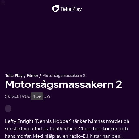
Viktigt meddelande
Telia Play
Filmer
Motorsågsmassakern 2
Motorsågsmassakern 2
Skräck
1986
15+
5.6
Lefty Enright (Dennis Hopper) tänker hämnas mordet på
sin släkting utfört av Leatherface, Chop-Top, kocken och
hans morfar. Med hjälp av en radio-DJ hittar han den