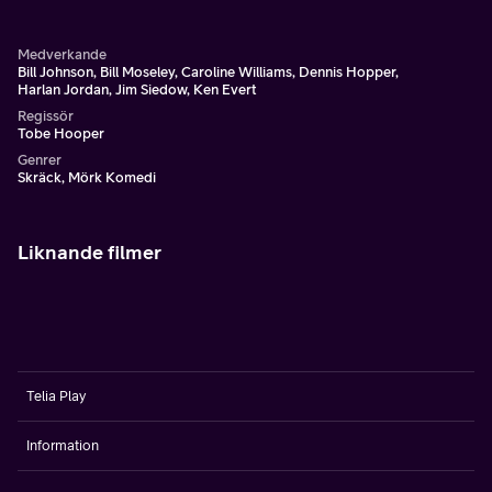
hemliga slaktbutiken där en kamp av episka proportioner
snart kommer utspela sig.
Medverkande
Bill Johnson, Bill Moseley, Caroline Williams, Dennis Hopper,
Harlan Jordan, Jim Siedow, Ken Evert
Regissör
Tobe Hooper
Genrer
Skräck, Mörk Komedi
Liknande filmer
Telia Play
Information