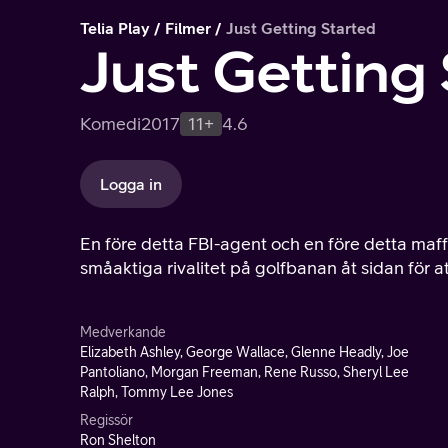
Telia Play
Filmer
Just Getting Started
Just Getting
Komedi
2017
11+
4.6
Logga in
En före detta FBI-agent och en före detta ma
småaktiga rivalitet på golfbanan åt sidan för a
Medverkande
Elizabeth Ashley, George Wallace, Glenne Headly, Joe
Pantoliano, Morgan Freeman, Rene Russo, Sheryl Lee
Ralph, Tommy Lee Jones
Regissör
Ron Shelton