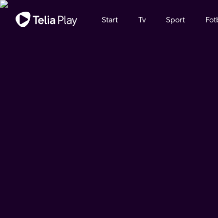
Viktigt meddelande
Start
Tv
Sport
Fot