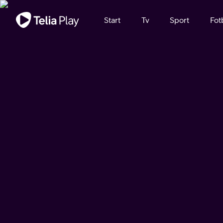
Viktigt meddelande
Start
Tv
Sport
Fot