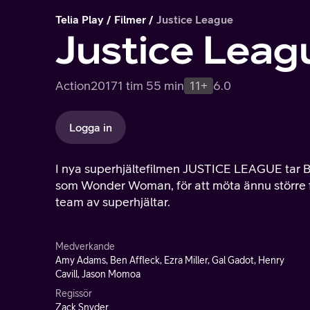
Telia Play
Filmer
Justice League
Justice Leag
Action
2017
1 tim 55 min
11+
6.0
Logga in
I nya superhjältefilmen JUSTICE LEAGUE tar B
som Wonder Woman, för att möta ännu större fi
team av superhjältar.
Medverkande
Amy Adams, Ben Affleck, Ezra Miller, Gal Gadot, Henry
Cavill, Jason Momoa
Regissör
Zack Snyder