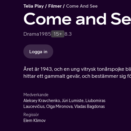
Telia Play
Filmer
Come And See
Come and S
Drama
1985
15+
8.3
Logga in
Året är 1943, och en ung vitrysk tonårspojke bli
hittar ett gammalt gevär, och bestämmer sig fö
Medverkande
Aleksey Kravchenko, Jüri Lumiste, Liubomiras
Laucevičius, Olga Mironova, Vladas Bagdonas
Regissör
Elem Klimov