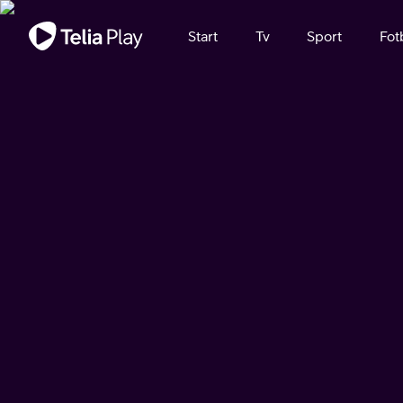
Viktigt meddelande
Start
Tv
Sport
Fot