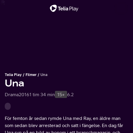
Viktigt meddelande
Telia Play
Filmer
Una
Una
Drama
2016
1 tim 34 min
15+
6.2
För femton år sedan rymde Una med Ray, en äldre man
som sedan blev arresterad och satt i fängelse. En dag får
Una syn på en bild av honom i ett branschmagasin, och