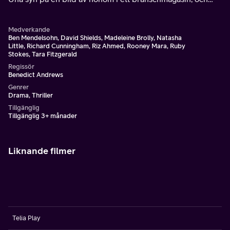
bestämmer sig för att åka till hans arbetsplats.
Medverkande
Ben Mendelsohn, David Shields, Madeleine Brolly, Natasha
Little, Richard Cunningham, Riz Ahmed, Rooney Mara, Ruby
Stokes, Tara Fitzgerald
Regissör
Benedict Andrews
Genrer
Drama, Thriller
Tillgänglig
Tillgänglig 3+ månader
Liknande filmer
Telia Play