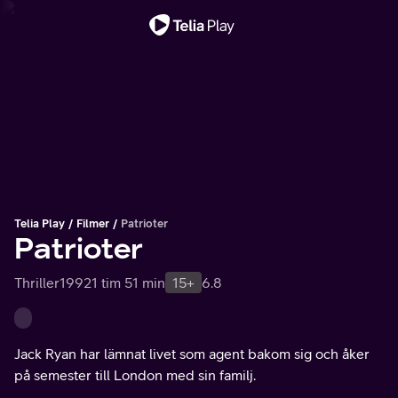
Viktigt meddelande
Telia Play
Filmer
Patrioter
Patrioter
Thriller
1992
1 tim 51 min
15+
6.8
Jack Ryan har lämnat livet som agent bakom sig och åker
på semester till London med sin familj.