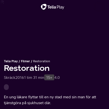
Viktigt meddelande
Telia Play
Filmer
Restoration
Restoration
Skräck
2016
1 tim 31 min
15+
4.0
En ung läkare flyttar till en ny stad med sin man för att
tjänstgöra på sjukhuset där.