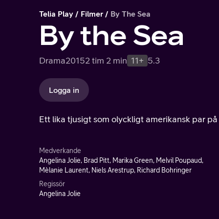
Telia Play
Filmer
By The Sea
By the Sea
Drama
2015
2 tim 2 min
11+
5.3
Logga in
Ett lika tjusigt som olyckligt amerikansk par på
Medverkande
Angelina Jolie, Brad Pitt, Marika Green, Melvil Poupaud,
Mèlanie Laurent, Niels Arestrup, Richard Bohringer
Regissör
Angelina Jolie