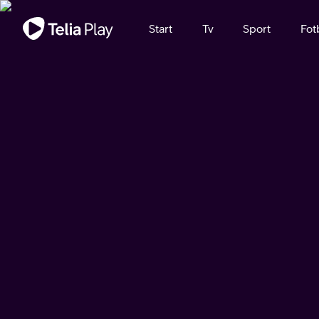
Viktigt meddelande
Start
Tv
Sport
Fot