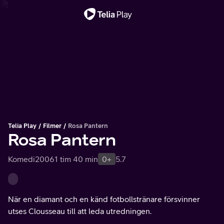
Viktigt meddelande
Telia Play
Filmer
Rosa Pantern
Rosa Pantern
Komedi
2006
1 tim 40 min
0+
5.7
När en diamant och en känd fotbollstränare försvinner
utses Clousseau till att leda utredningen.