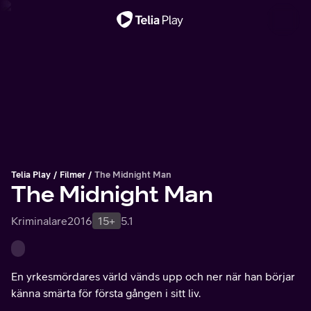
Viktigt meddelande
Telia Play
Filmer
The Midnight Man
The Midnight Man
Kriminalare
2016
15+
5.1
En yrkesmördares värld vänds upp och ner när han börjar
känna smärta för första gången i sitt liv.