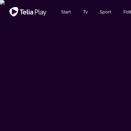
Viktigt meddelande
Start
Tv
Sport
Fot