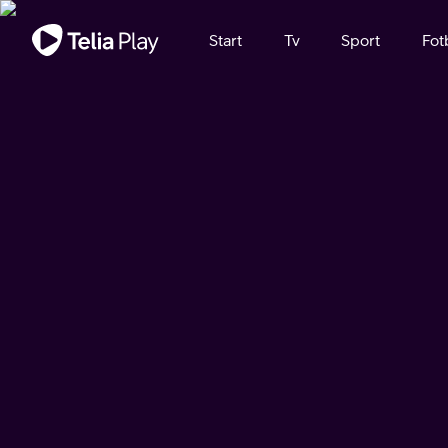
Viktigt meddelande
Start
Tv
Sport
Fot