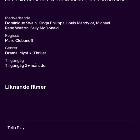
återupprätta relationerna med nära och kära, innan ett
hastigt återvändande till en märklig världsfrämmande
Medverkande
existens.
Dominique Swain, Kinga Philipps, Louis Mandylor, Michael
Rene Walton, Sally McDonald
Regissör
Marc Clebanoff
Genrer
Drama, Mystik, Thriller
Tillgänglig
Tillgänglig 3+ månader
Liknande filmer
Telia Play