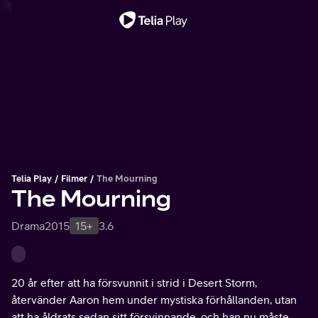
Viktigt meddelande
Telia Play
Filmer
The Mourning
The Mourning
Drama
2015
15+
3.6
20 år efter att ha försvunnit i strid i Desert Storm,
återvänder Aaron hem under mystiska förhållanden, utan
att ha åldrats sedan sitt försvinnande, och han nu måste