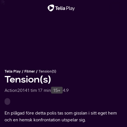
Viktigt meddelande
Telia Play
Filmer
Tension(s)
Tension(s)
Action
2014
1 tim 17 min
15+
4.9
En plågad före detta polis tas som gisslan i sitt eget hem
och en hemsk konfrontation utspelar sig.