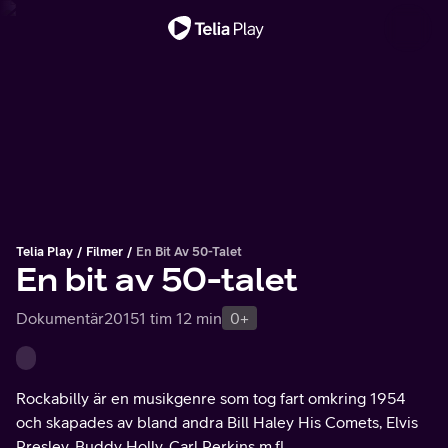
Viktigt meddelande
Telia Play
Filmer
En Bit Av 50-Talet
En bit av 50-talet
Dokumentär
2015
1 tim 12 min
0+
Rockabilly är en musikgenre som tog fart omkring 1954
och skapades av bland andra Bill Haley His Comets, Elvis
Presley, Buddy Holly, Carl Perkins m.fl.