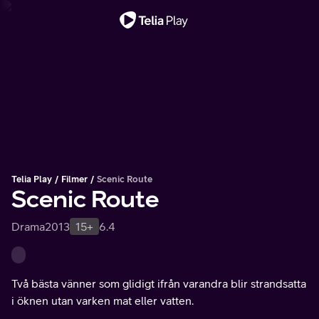
Viktigt meddelande
Telia Play
Filmer
Scenic Route
Scenic Route
Drama
2013
15+
6.4
Två bästa vänner som glidigt ifrån varandra blir strandsatta
i öknen utan varken mat eller vatten.