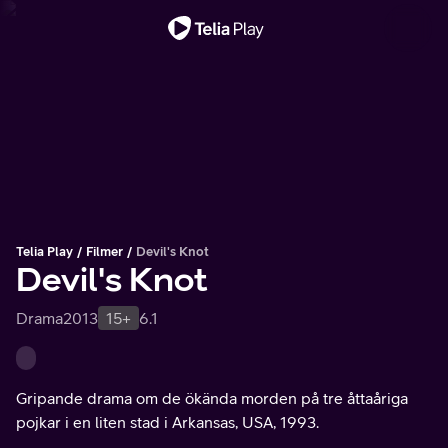
Viktigt meddelande
Telia Play
Filmer
Devil's Knot
Devil's Knot
Drama
2013
15+
6.1
Gripande drama om de ökända morden på tre åttaåriga
pojkar i en liten stad i Arkansas, USA, 1993.