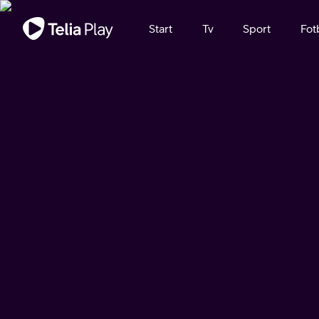
Viktigt meddelande
Start
Tv
Sport
Fot