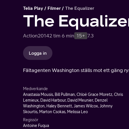
Telia Play
Filmer
The Equalizer
The Equalize
Action
2014
2 tim 6 min
15+
7.3
Logga in
Fältagenten Washington ställs mot ett gäng rysk
Medverkande
Anastasia Mousis, Bill Pullman, Chloë Grace Moretz, Chris
Lemieux, David Harbour, David Meunier, Denzel
Washington, Haley Bennett, James Wilcox, Johnny
Skourtis, Marton Csokas, Melissa Leo
Regissör
Antoine Fuqua