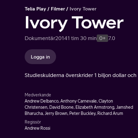
Telia Play
Filmer
Ivory Tower
Ivory Tower
Dokumentär
2014
1 tim 30 min
0+
7.0
Logga in
Studieskulderna överskrider 1 biljon dollar oc
Medverkande
Andrew Delbanco, Anthony Carnevale, Clayton
Christensen, David Boone, Elizabeth Armstrong, Jamshed
Bharucha, Jerry Brown, Peter Buckley, Richard Arum
Regissör
Andrew Rossi