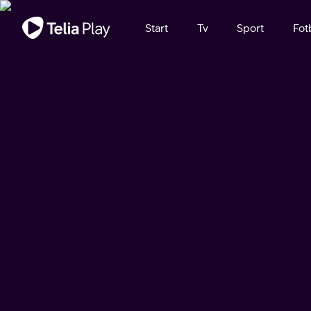
Viktigt meddelande
Start
Tv
Sport
Fot