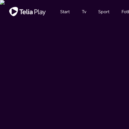
Viktigt meddelande
Start
Tv
Sport
Fot