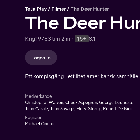
Telia Play
Filmer
The Deer Hunter
The Deer Hu
Krig
1978
3 tim 2 min
15+
8.1
Logga in
Ett kompisgäng i ett litet amerikansk samhälle f
Medverkande
Christopher Walken, Chuck Aspegren, George Dzundza,
John Cazale, John Savage, Meryl Streep, Robert De Niro
Regissör
Michael Cimino