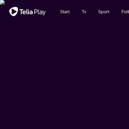
Viktigt meddelande
Start
Tv
Sport
Fot