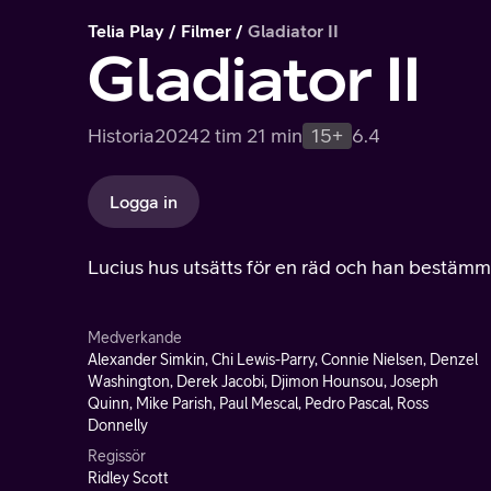
Telia Play
Filmer
Gladiator II
Gladiator II
Historia
2024
2 tim 21 min
15+
6.4
Logga in
Lucius hus utsätts för en räd och han bestämmer
Medverkande
Alexander Simkin, Chi Lewis-Parry, Connie Nielsen, Denzel
Washington, Derek Jacobi, Djimon Hounsou, Joseph
Quinn, Mike Parish, Paul Mescal, Pedro Pascal, Ross
Donnelly
Regissör
Ridley Scott