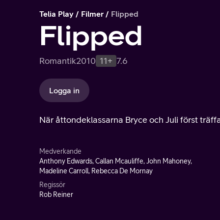
Telia Play
Filmer
Flipped
Flipped
Romantik
2010
11+
7.6
Logga in
När åttondeklassarna Bryce och Juli först träffas
Medverkande
Anthony Edwards, Callan Mcauliffe, John Mahoney,
Madeline Carroll, Rebecca De Mornay
Regissör
Rob Reiner