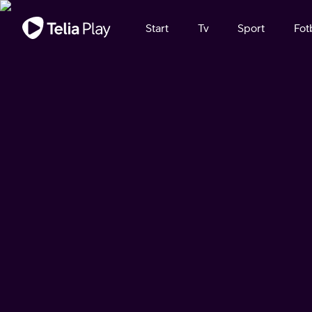
Viktigt meddelande
Start
Tv
Sport
Fot