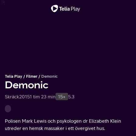
Viktigt meddelande
Telia Play
Filmer
Demonic
Demonic
Skräck
2015
1 tim 23 min
15+
5.3
Polisen Mark Lewis och psykologen dr Elizabeth Klein
utreder en hemsk massaker i ett övergivet hus.