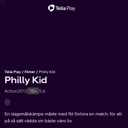
Viktigt meddelande
Telia Play
Filmer
Philly Kid
Philly Kid
Action
2012
15+
5.6
En slagsmålskämpe måste med flit förlora en match, för att
på så sätt rädda sin bäste väns liv.