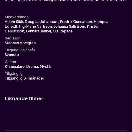
offrets pappa och får det otacksamma uppdraget att
informera honom om mordet.
Medverkande
Adam Sääf, Douglas Johansson, Fredrik Gunnarson, Hampus
Edfeldt, Ing-Marie Carlsson, Johanna Sällström, Krister
Henriksson, Lennart Jähkel, Ola Rapace
Regissör
Stephan Apelgren
Tillgängliga språk
Svenska
Genrer
Kriminalare, Drama, Mystik
Tillgänglig
Tillgänglig 3+ månader
Liknande filmer