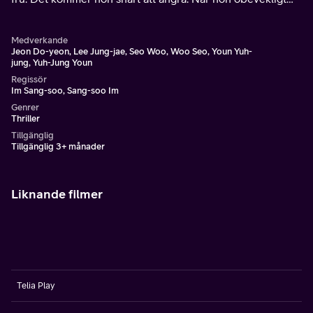
förförs av Hoon drivs hon in i ett erotiskt spel som får
mörka konsekvenser.
Medverkande
Jeon Do-yeon, Lee Jung-jae, Seo Woo, Woo Seo, Youn Yuh-
jung, Yuh-Jung Youn
Regissör
Im Sang-soo, Sang-soo Im
Genrer
Thriller
Tillgänglig
Tillgänglig 3+ månader
Liknande filmer
Telia Play