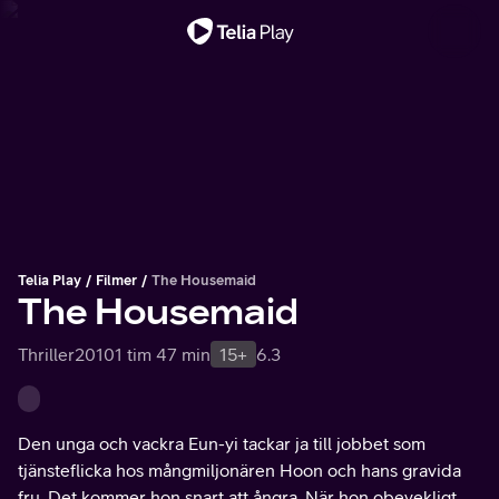
Viktigt meddelande
Telia Play
Filmer
The Housemaid
The Housemaid
Thriller
2010
1 tim 47 min
15+
6.3
Den unga och vackra Eun-yi tackar ja till jobbet som
tjänsteflicka hos mångmiljonären Hoon och hans gravida
fru. Det kommer hon snart att ångra. När hon obevekligt