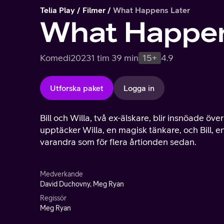
Telia Play
Filmer
What Happens Later
What Happen
Komedi
2023
1 tim 39 min
15+
4.9
Utforska paket
Logga in
Bill och Willa, två ex-älskare, blir insnöade öv
upptäcker Willa, en magisk tänkare, och Bill, en
varandra som för flera årtionden sedan.
Medverkande
David Duchovny, Meg Ryan
Regissör
Meg Ryan