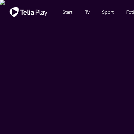
Viktigt meddelande
Start
Tv
Sport
Fot