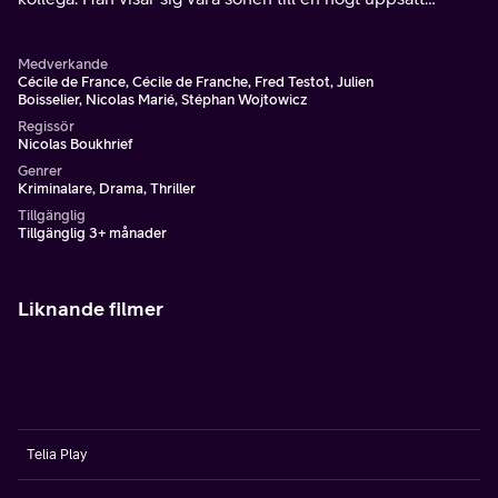
politiker och utredningen förvandlas snabbt till en
mardröm.
Medverkande
Cécile de France, Cécile de Franche, Fred Testot, Julien
Boisselier, Nicolas Marié, Stéphan Wojtowicz
Regissör
Nicolas Boukhrief
Genrer
Kriminalare, Drama, Thriller
Tillgänglig
Tillgänglig 3+ månader
Liknande filmer
Telia Play