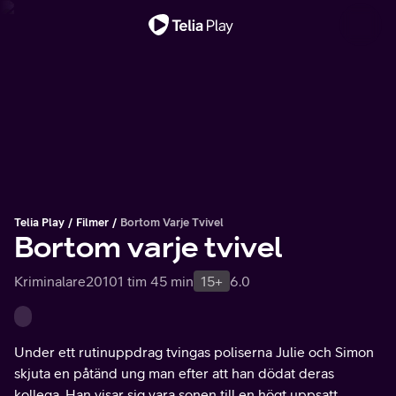
Viktigt meddelande
Telia Play
Filmer
Bortom Varje Tvivel
Bortom varje tvivel
Kriminalare
2010
1 tim 45 min
15+
6.0
Under ett rutinuppdrag tvingas poliserna Julie och Simon
skjuta en påtänd ung man efter att han dödat deras
kollega. Han visar sig vara sonen till en högt uppsatt