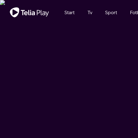
Viktigt meddelande
Start
Tv
Sport
Fot