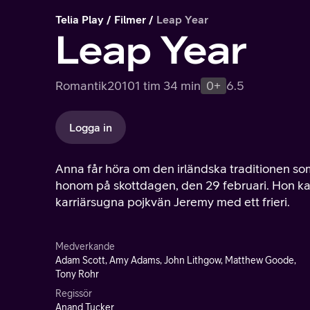
Telia Play
Filmer
Leap Year
Leap Year
Romantik
2010
1 tim 34 min
0+
6.5
Logga in
Anna får höra om den irländska traditionen som
honom på skottdagen, den 29 februari. Hon kasta
karriärsugna pojkvän Jeremy med ett frieri.
Medverkande
Adam Scott, Amy Adams, John Lithgow, Matthew Goode,
Tony Rohr
Regissör
Anand Tucker