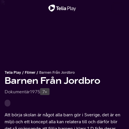
Viktigt meddelande
Telia Play
Filmer
Barnen Från Jordbro
Barnen Från Jordbro
Dokumentär
1975
7+
Att börja skolan är något alla barn gör i Sverige, det är en
miljö och ett koncept alla kan relatera till och därför blir
det så spännande att följa barnen i klass 1 D från deras