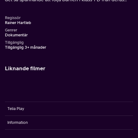
första stund i klassrummet i augusti 1972.
Regissör
Rainer Hartleb
Genrer
Dokumentär
Tillgänglig
Tillgänglig 3+ månader
Liknande filmer
Telia Play
Information