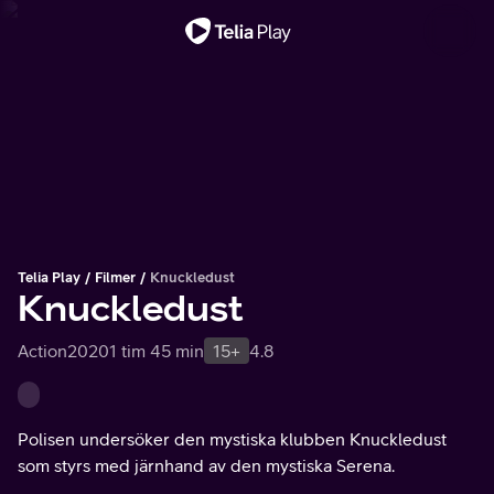
Viktigt meddelande
Telia Play
Filmer
Knuckledust
Knuckledust
Action
2020
1 tim 45 min
15+
4.8
Polisen undersöker den mystiska klubben Knuckledust
som styrs med järnhand av den mystiska Serena.