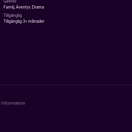
Genrer
Familj, Äventyr, Drama
Tillgänglig
Tillgänglig 3+ månader
Information
Kontakta Telia
Om tjänsten
Support