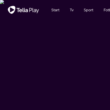
Viktigt meddelande
Start
Tv
Sport
Fot