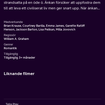
strandsatta på en öde ö. Änkan försöker att uppfostra dem
till att leva ett civiliserat liv men ger snart upp. När änkan
dör är barnen åtta år och får då uppfostra och klara sig
själva.
Medverkande
Brian Krause, Courtney Barilla, Emma James, Garette Ratliff
Henson, Jackson Barton, Lisa Pelikan, Milla Jovovich
Regissör
William A. Graham
Genrer
Romantik
Tillgänglig
Tillgänglig 3+ månader
Liknande filmer
Telia Play