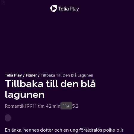
Viktigt meddelande
Telia Play
Filmer
Tillbaka Till Den Blå Lagunen
Tillbaka till den blå
lagunen
Romantik
1991
1 tim 42 min
11+
5.2
En änka, hennes dotter och en ung föräldralös pojke blir