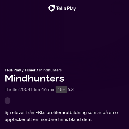
Viktigt meddelande
Telia Play
Filmer
Mindhunters
Mindhunters
Thriller
2004
1 tim 46 min
15+
6.3
Sju elever från FBI:s profilerarutbildning som är på en ö
upptäcker att en mördare finns bland dem.