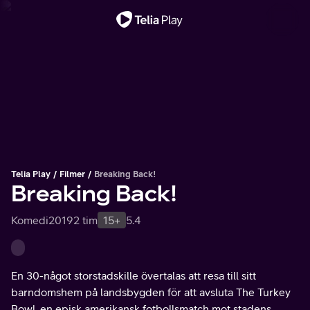
Viktigt meddelande
Telia Play
Filmer
Breaking Back!
Breaking Back!
Komedi
2019
2 tim
15+
5.4
En 30-något storstadskille övertalas att resa till sitt
barndomshem på landsbygden för att avsluta The Turkey
Bowl, en episk amerikansk fotbollsmatch mot stadens