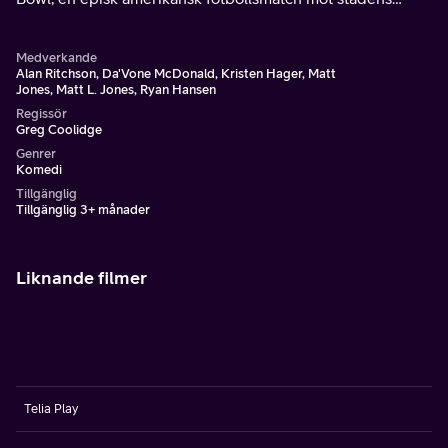
rivaler som fick avbrytas på grund av oväder för 15 år
sedan.
Medverkande
Alan Ritchson, Da'Vone McDonald, Kristen Hager, Matt
Jones, Matt L. Jones, Ryan Hansen
Regissör
Greg Coolidge
Genrer
Komedi
Tillgänglig
Tillgänglig 3+ månader
Liknande filmer
Telia Play