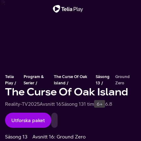
Viktigt meddelande
Telia
Program &
The Curse Of Oak
Säsong
Ground
Play
Serier
Island
13
Zero
The Curse Of Oak Island
Reality-TV
2025
Avsnitt 16
Säsong 13
1 tim
6+
6.8
Utforska paket
Säsong 13
Avsnitt 16: Ground Zero