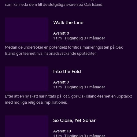
som kan leda dem till de slutgiltiga svaren på Oak Island.
Walk the Line
Avsnitt 8
1 tim
Tillgänglig 3+ månader
Medan de undersöker en potentiellt forntida markeringssten på Oak
Island gör teamet nya, häpnadsväckande upptäckter.
Into the Fold
Avsnitt 9
1 tim
Tillgänglig 3+ månader
Efter att en ny skatt har hittats på lot 5 gör Oak Island-teamet en upptäckt
med möjliga religiösa implikationer.
So Close, Yet Sonar
Avsnitt 10
1 tim
Tillgänglig 3+ månader