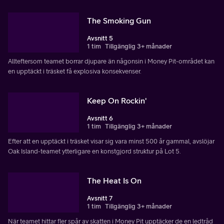
The Smoking Gun
Avsnitt 5
1 tim
Tillgänglig 3+ månader
Allteftersom teamet borrar djupare än någonsin i Money Pit-området kan
en upptäckt i träsket få explosiva konsekvenser.
Keep On Rockin'
Avsnitt 6
1 tim
Tillgänglig 3+ månader
Efter att en upptäckt i träsket visar sig vara minst 500 år gammal, avslöjar
Oak Island-teamet ytterligare en konstgjord struktur på Lot 5.
The Heat Is On
Avsnitt 7
1 tim
Tillgänglig 3+ månader
När teamet hittar fler spår av skatten i Money Pit upptäcker de en ledtråd