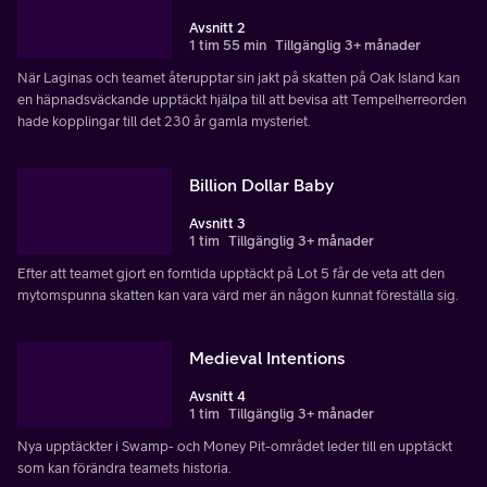
Avsnitt 2
1 tim 55 min
Tillgänglig 3+ månader
När Laginas och teamet återupptar sin jakt på skatten på Oak Island kan
en häpnadsväckande upptäckt hjälpa till att bevisa att Tempelherreorden
hade kopplingar till det 230 år gamla mysteriet.
Billion Dollar Baby
Avsnitt 3
1 tim
Tillgänglig 3+ månader
Efter att teamet gjort en forntida upptäckt på Lot 5 får de veta att den
mytomspunna skatten kan vara värd mer än någon kunnat föreställa sig.
Medieval Intentions
Avsnitt 4
1 tim
Tillgänglig 3+ månader
Nya upptäckter i Swamp- och Money Pit-området leder till en upptäckt
som kan förändra teamets historia.