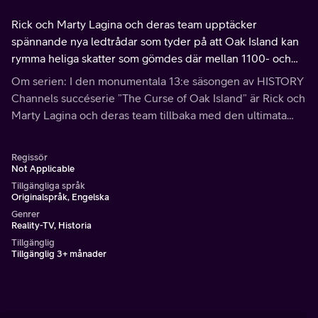
Rick och Marty Lagina och deras team upptäcker
spännande nya ledtrådar som tyder på att Oak Island kan
rymma heliga skatter som gömdes där mellan 1100- och
1700-talet av medlemmar i Tempelherreorden och deras
Om serien: I den monumentala 13:e säsongen av HISTORY
ättlingar.
Channels succéserie ”The Curse of Oak Island” är Rick och
Marty Lagina och deras team tillbaka med den ultimata
planen för att lösa det 230 år gamla skattmysteriet. Genom
att borra djupare än nå...
Regissör
Not Applicable
Tillgängliga språk
Originalspråk, Engelska
Genrer
Reality-TV, Historia
Tillgänglig
Tillgänglig 3+ månader